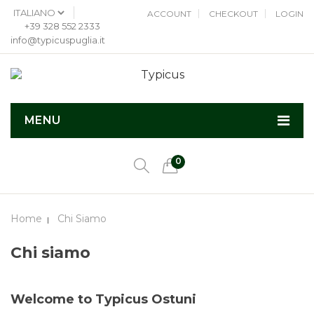
ACCOUNT
CHECKOUT
LOGIN
+39 328 552 2333
info@typicuspuglia.it
MENU
0
Home
Chi Siamo
Chi siamo
Welcome to Typicus Ostuni