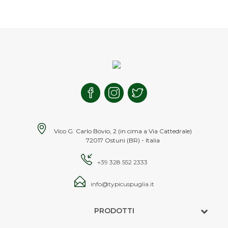
Vico G. Carlo Bovio, 2 (in cima a Via Cattedrale)
72017 Ostuni (BR) - Italia
+39 328 552 2333
info@typicuspuglia.it
PRODOTTI