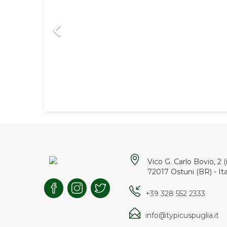
SAMPLE 3

EXCEPTEUR OCCAECAT
Lorem ipsum dolor sit amet, conse
adipiscing elit. Proin tristique in tort
dignissim. Quisque non tempor leo.
Maecenas egestas sem elit
Vico G. Carlo Bovio, 2 
72017 Ostuni (BR) - Ita
+39 328 552 2333
info@typicuspuglia.it