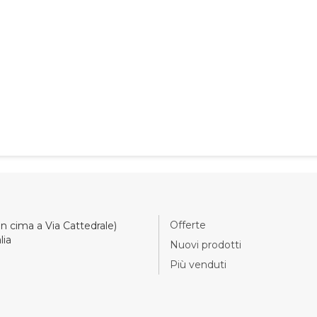
ctetur
or et
Offerte
(in cima a Via Cattedrale)
lia
Nuovi prodotti
Più venduti