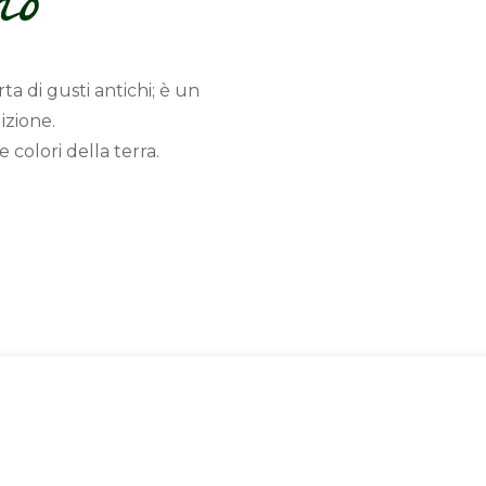
mo
a di gusti antichi; è un
dizione.
 colori della terra.